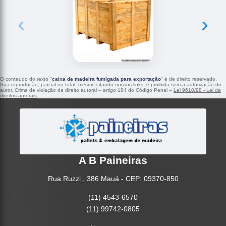
‹
›
O conteúdo do texto "
caixa de madeira fumigada para exportação
" é de direito reservado.
Sua reprodução, parcial ou total, mesmo citando nossos links, é proibida sem a autorização do
autor. Crime de violação de direito autoral – artigo 184 do Código Penal –
Lei 9610/98 - Lei de
direitos autorais
.
A B Paineiras
Rua Ruzzi , 386 Mauá - CEP: 09370-850
(11) 4543-6570
(11) 99742-0805