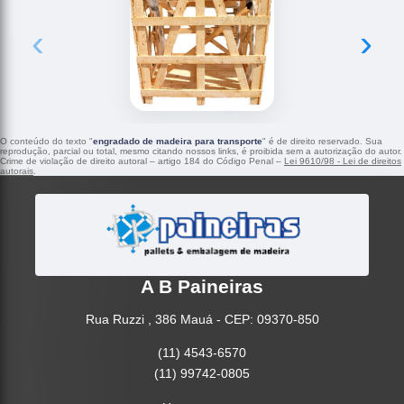
‹
›
O conteúdo do texto "
engradado de madeira para transporte
" é de direito reservado. Sua
reprodução, parcial ou total, mesmo citando nossos links, é proibida sem a autorização do autor.
Crime de violação de direito autoral – artigo 184 do Código Penal –
Lei 9610/98 - Lei de direitos
autorais
.
A B Paineiras
Rua Ruzzi , 386 Mauá - CEP: 09370-850
(11) 4543-6570
(11) 99742-0805