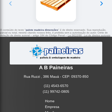
‹
›
O conteúdo do texto "
palete madeira dimensões
" é de direito reservado. Sua reprodução,
parcial ou total, mesmo citando nossos links, é proibida sem a autorização do autor. Crime de
violação de direito autoral – artigo 184 do Código Penal –
Lei 9610/98 - Lei de direitos autorais
.
A B Paineiras
Rua Ruzzi , 386 Mauá - CEP: 09370-850
(11) 4543-6570
(11) 99742-0805
Home
Empresa