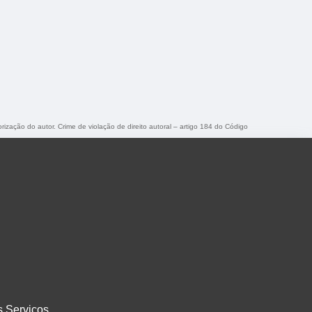
orização do autor. Crime de violação de direito autoral – artigo 184 do Código
s Serviços