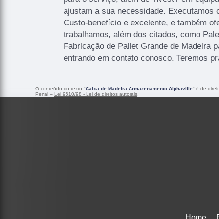
ajustam a sua necessidade. Executamos c
Custo-benefício e excelente, e também o
trabalhamos, além dos citados, como Pal
Fabricação de Pallet Grande de Madeira p
entrando em contato conosco. Teremos pr
O conteúdo do texto "
Caixa de Madeira Armazenamento Alphaville
" é de dire
Penal –
Lei 9610/98 - Lei de direitos autorais
.
Home