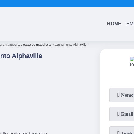
(11)
4543-6570
(11)
99742-0805
HOME
EM
ara transporte
caixa de madeira armazenamento Alphaville
to Alphaville
lle pode ter tampa e