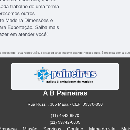
ada trabalho de uma forma
ferecemos outros
ete Madeira Dimensões e
ara Exportação. Saiba mais
azer em atender você!
ito reservado. Sua reprodução, parcial ou total, mesmo citando nossos links, é proibida sem a aut
A B Paineiras
Rua Ruzzi , 386 Mauá - CEP: 09370-850
(11) 4543-6570
(11) 99742-0805
Empresa
Missão
Serviços
Contato
Mapa do site
Mai