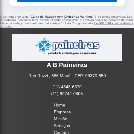
O conteúdo do texto "
Caixa de Madeira com Divisórias Valinhos
" é de direito reservado. Sua
reprodução, parcial ou total, mesmo citando nossos links, é proibida sem a autorização do autor.
Crime de violação de direito autoral – artigo 184 do Código Penal –
Lei 9610/98 - Lei de direitos
autorais
.
A B Paineiras
Rua Ruzzi , 386 Mauá - CEP: 09370-850
(11) 4543-6570
(11) 99742-0805
Home
Empresa
Missão
Serviços
Contato