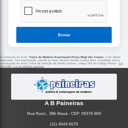
Enviar
O conteúdo do texto "
Caixa de Madeira Exportação Preço Mogi das Cruzes
" é de direito
reservado. Sua reprodução, parcial ou total, mesmo citando nossos links, é proibida sem a
autorização do autor. Crime de violação de direito autoral – artigo 184 do Código Penal –
Lei
9610/98 - Lei de direitos autorais
.
A B Paineiras
Rua Ruzzi , 386 Mauá - CEP: 09370-850
(11) 4543-6570