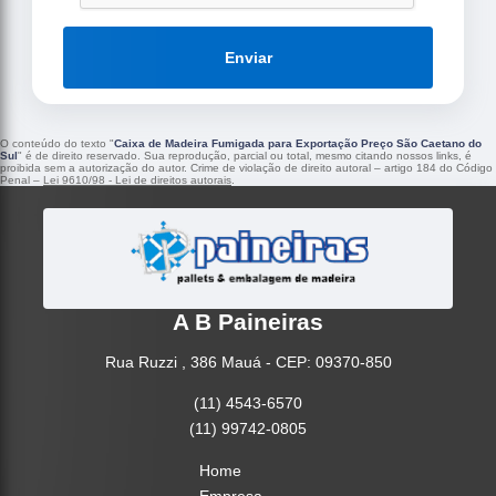
Enviar
O conteúdo do texto "
Caixa de Madeira Fumigada para Exportação Preço São Caetano do
Sul
" é de direito reservado. Sua reprodução, parcial ou total, mesmo citando nossos links, é
proibida sem a autorização do autor. Crime de violação de direito autoral – artigo 184 do Código
Penal –
Lei 9610/98 - Lei de direitos autorais
.
A B Paineiras
Rua Ruzzi , 386 Mauá - CEP: 09370-850
(11) 4543-6570
(11) 99742-0805
Home