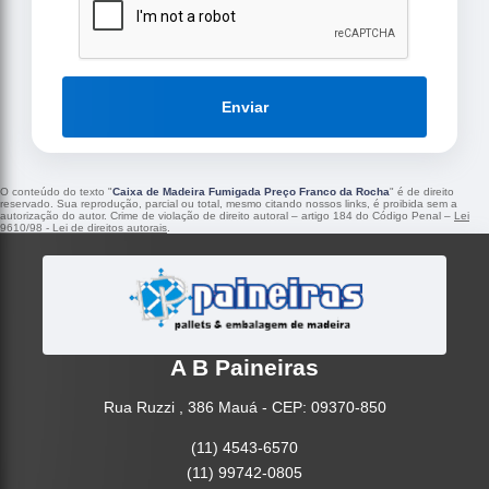
Enviar
O conteúdo do texto "
Caixa de Madeira Fumigada Preço Franco da Rocha
" é de direito
reservado. Sua reprodução, parcial ou total, mesmo citando nossos links, é proibida sem a
autorização do autor. Crime de violação de direito autoral – artigo 184 do Código Penal –
Lei
9610/98 - Lei de direitos autorais
.
A B Paineiras
Rua Ruzzi , 386 Mauá - CEP: 09370-850
(11) 4543-6570
(11) 99742-0805