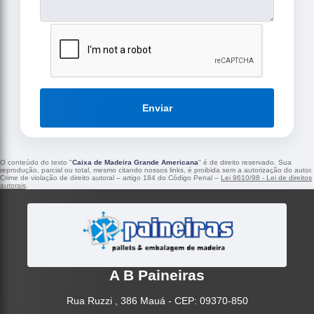
Enviar
O conteúdo do texto "
Caixa de Madeira Grande Americana
" é de direito reservado. Sua
reprodução, parcial ou total, mesmo citando nossos links, é proibida sem a autorização do autor.
Crime de violação de direito autoral – artigo 184 do Código Penal –
Lei 9610/98 - Lei de direitos
autorais
.
A B Paineiras
Rua Ruzzi , 386 Mauá - CEP: 09370-850