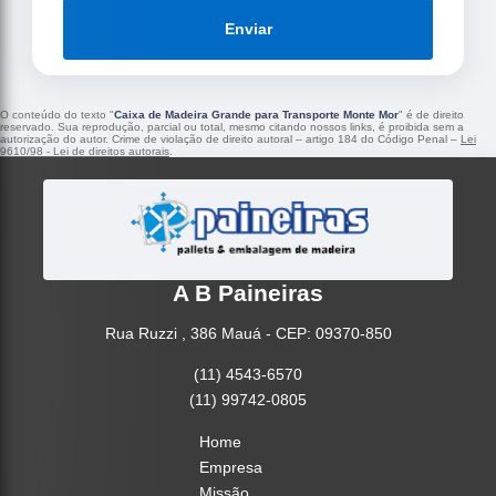
Enviar
O conteúdo do texto "
Caixa de Madeira Grande para Transporte Monte Mor
" é de direito
reservado. Sua reprodução, parcial ou total, mesmo citando nossos links, é proibida sem a
autorização do autor. Crime de violação de direito autoral – artigo 184 do Código Penal –
Lei
9610/98 - Lei de direitos autorais
.
A B Paineiras
Rua Ruzzi , 386 Mauá - CEP: 09370-850
(11) 4543-6570
(11) 99742-0805
Home
Empresa
Missão