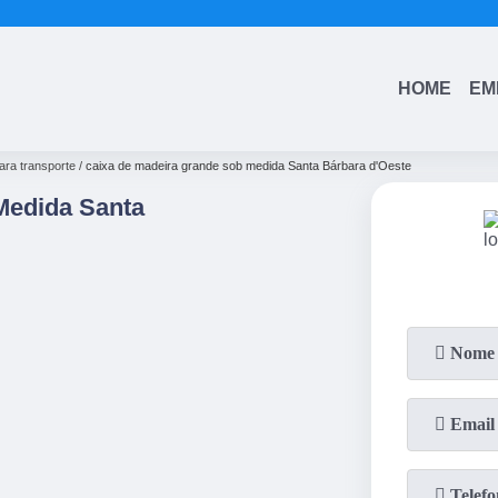
(11)
4543-6570
(11)
99742-0805
HOME
EM
ara transporte
caixa de madeira grande sob medida Santa Bárbara d'Oeste
Medida Santa