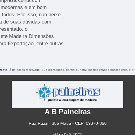
 empresa conta com
es modernas e em bom
 todos. Por isso, não deixe
ma de suas dúvidas com
presentado, o
lete Madeira Dimensões
ara Exportação, entre outras
Oeste
" é de direito reservado. Sua reprodução, parcial ou total, mesmo citando nossos links, é pr
A B Paineiras
Rua Ruzzi , 386 Mauá - CEP: 09370-850
(11) 4543-6570