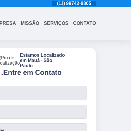
(11)
4543-6570
(11)
99742-0805
(11)
4543-6570
PRESA
MISSÃO
SERVIÇOS
CONTATO
Estamos Localizado
em Mauá - São
Paulo.
.
Entre em Contato