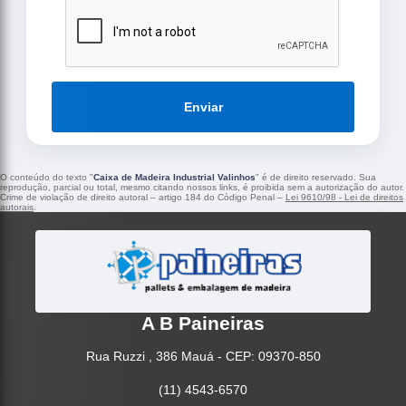
Enviar
O conteúdo do texto "
Caixa de Madeira Industrial Valinhos
" é de direito reservado. Sua
reprodução, parcial ou total, mesmo citando nossos links, é proibida sem a autorização do autor.
Crime de violação de direito autoral – artigo 184 do Código Penal –
Lei 9610/98 - Lei de direitos
autorais
.
A B Paineiras
Rua Ruzzi , 386 Mauá - CEP: 09370-850
(11) 4543-6570