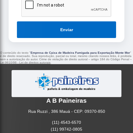
Enviar
O conteúdo do texto "
Empresa de Caixa de Madeira Fumigada para Exportação Monte Mor
"
é de direito reservado. Sua reprodução, parcial ou total, mesmo citando nossos links, é proibida
sem a autorização do autor. Crime de violação de direito autoral – artigo 184 do Código Penal –
Lei 9610/98 - Lei de direitos autorais
.
A B Paineiras
Rua Ruzzi , 386 Mauá - CEP: 09370-850
(11) 4543-6570
(11) 99742-0805