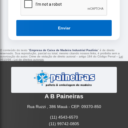
Enviar
O conteúdo do texto "
Empresa de Caixa de Madeira Industrial Paulínia
" é de direito
reservado. Sua reprodução, parcial ou total, mesmo citando nossos links, é proibida sem a
autorização do autor. Crime de violação de direito autoral – artigo 184 do Código Penal –
Lei
9610/98 - Lei de direitos autorais
.
A B Paineiras
Rua Ruzzi , 386 Mauá - CEP: 09370-850
(11) 4543-6570
(11) 99742-0805