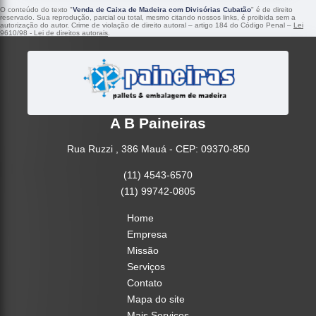
O conteúdo do texto "
Venda de Caixa de Madeira com Divisórias Cubatão
" é de direito
reservado. Sua reprodução, parcial ou total, mesmo citando nossos links, é proibida sem a
autorização do autor. Crime de violação de direito autoral – artigo 184 do Código Penal –
Lei
9610/98 - Lei de direitos autorais
.
A B Paineiras
Rua Ruzzi , 386 Mauá - CEP: 09370-850
(11) 4543-6570
(11) 99742-0805
Home
Empresa
Missão
Serviços
Contato
Mapa do site
Mais Serviços