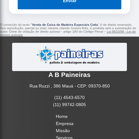
Enviar
O conteúdo do texto "
Venda de Caixa de Madeira Especiais Cotia
" é de direito reservado.
Sua reprodução, parcial ou total, mesmo citando nossos links, é proibida sem a autorização do
autor. Crime de violação de direito autoral – artigo 184 do Código Penal –
Lei 9610/98 - Lei de
direitos autorais
.
A B Paineiras
Rua Ruzzi , 386 Mauá - CEP: 09370-850
(11) 4543-6570
(11) 99742-0805
Home
Empresa
Missão
Serviços