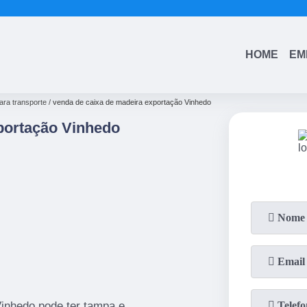
(11)
4543-6570
(11)
99742-0805
HOME
EM
ara transporte
venda de caixa de madeira exportação Vinhedo
portação Vinhedo
inhedo pode ter tampa e