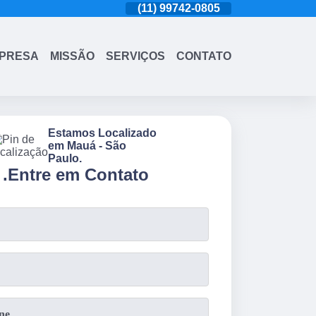
(11)
4543-6570
(11)
99742-0805
(11)
4543-6570
PRESA
MISSÃO
SERVIÇOS
CONTATO
Estamos Localizado
em Mauá - São
Paulo.
.
Entre em Contato