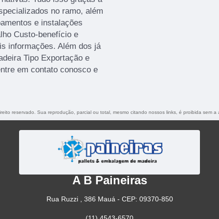
especializados no ramo, além
pamentos e instalações
ho Custo-benefício e
is informações. Além dos já
adeira Tipo Exportação e
entre em contato conosco e
ireito reservado. Sua reprodução, parcial ou total, mesmo citando nossos links, é proibida sem a 
A B Paineiras
Rua Ruzzi , 386 Mauá - CEP: 09370-850
(11) 4543-6570