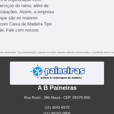
serviços do ramo, além de
nstalações. Assim, a empresa
, que são os maiores
com Caixa de Madeira Tipo
de. Fale com nossos
reito reservado. Sua reprodução, parcial ou total, mesmo citando nossos links, é proibida sem a a
A B Paineiras
Rua Ruzzi , 386 Mauá - CEP: 09370-850
(11) 4543-6570
(11) 99742-0805