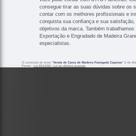
consegue tirar as suas dúvidas sobre os 
contar com os melhores profissionais e i
conquista sua confiança e sua satisfação
objetivos da marca. Também trabalhamos 
Exportação e Engradado de Madeira Gran
especialistas.
O conteúdo do texto "
Venda de Caixa de Madeira Fumigada Cajamar
" é de di
Penal –
Lei 9610/98 - Lei de direitos autorais
.