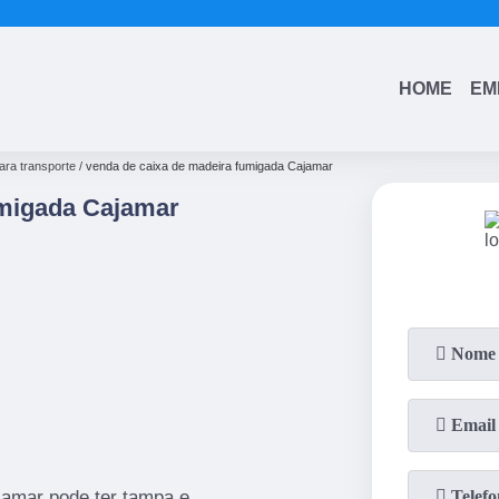
(11)
4543-6570
(11)
99742-0805
HOME
EM
ara transporte
venda de caixa de madeira fumigada Cajamar
umigada Cajamar
jamar pode ter tampa e