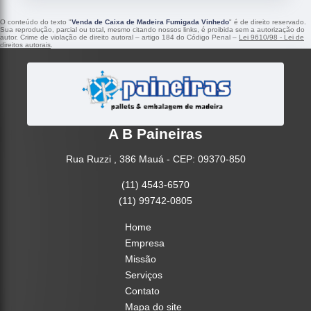
O conteúdo do texto "
Venda de Caixa de Madeira Fumigada Vinhedo
" é de direito reservado.
Sua reprodução, parcial ou total, mesmo citando nossos links, é proibida sem a autorização do
autor. Crime de violação de direito autoral – artigo 184 do Código Penal –
Lei 9610/98 - Lei de
direitos autorais
.
A B Paineiras
Rua Ruzzi , 386 Mauá - CEP: 09370-850
(11) 4543-6570
(11) 99742-0805
Home
Empresa
Missão
Serviços
Contato
Mapa do site