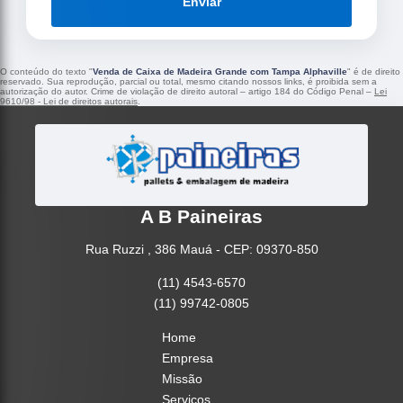
Enviar
O conteúdo do texto "
Venda de Caixa de Madeira Grande com Tampa Alphaville
" é de direito
reservado. Sua reprodução, parcial ou total, mesmo citando nossos links, é proibida sem a
autorização do autor. Crime de violação de direito autoral – artigo 184 do Código Penal –
Lei
9610/98 - Lei de direitos autorais
.
A B Paineiras
Rua Ruzzi , 386 Mauá - CEP: 09370-850
(11) 4543-6570
(11) 99742-0805
Home
Empresa
Missão
Serviços