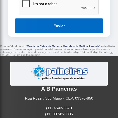
Enviar
O conteúdo do texto "
Venda de Caixa de Madeira Grande sob Medida Paulínia
" é de direito
reservado. Sua reprodução, parcial ou total, mesmo citando nossos links, é proibida sem a
autorização do autor. Crime de violação de direito autoral – artigo 184 do Código Penal –
Lei
9610/98 - Lei de direitos autorais
.
A B Paineiras
Rua Ruzzi , 386 Mauá - CEP: 09370-850
(11) 4543-6570
(11) 99742-0805