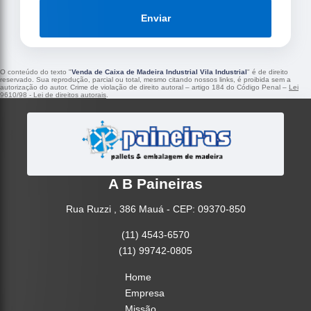
Enviar
O conteúdo do texto "
Venda de Caixa de Madeira Industrial Vila Industrial
" é de direito
reservado. Sua reprodução, parcial ou total, mesmo citando nossos links, é proibida sem a
autorização do autor. Crime de violação de direito autoral – artigo 184 do Código Penal –
Lei
9610/98 - Lei de direitos autorais
.
A B Paineiras
Rua Ruzzi , 386 Mauá - CEP: 09370-850
(11) 4543-6570
(11) 99742-0805
Home
Empresa
Missão